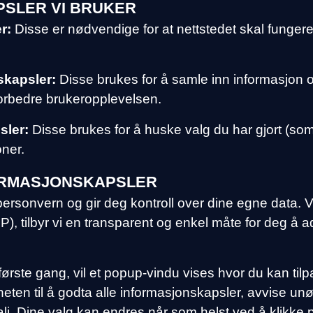
SLER VI BRUKER
r:
Disse er nødvendige for at nettstedet skal fungere
skapsler:
Disse brukes for å samle inn informasjon
 forbedre brukeropplevelsen.
sler:
Disse brukes for å huske valg du har gjort (som 
oner.
ORMASJONSKAPSLER
personvern og gir deg kontroll over dine egne data. V
tilbyr vi en transparent og enkel måte for deg å admi
ørste gang, vil et popup-vindu vises hvor du kan tilpa
eten til å godta alle informasjonskapsler, avvise u
detalj. Dine valg kan endres når som helst ved å klikke