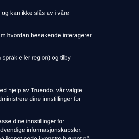
 og kan ikke slås av i våre
 om hvordan besøkende interagerer
språk eller region) og tilby
ed hjelp av Truendo, vår valgte
nistrere dine innstillinger for
sse dine innstillinger for
nødvendige informasjonskapsler,
 på ikonet nede i venstre hjørnet på