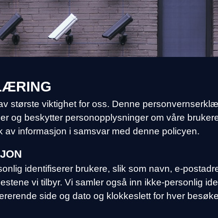
LÆRING
av største viktighet for oss. Denne personvernserklæ
ler og beskytter personopplysninger om våre brukere.
uk av informasjon i samsvar med denne policyen.
SJON
onlig identifiserer brukere, slik som navn, e-postad
estene vi tilbyr. Vi samler også inn ikke-personlig id
fererende side og dato og klokkeslett for hver besøk