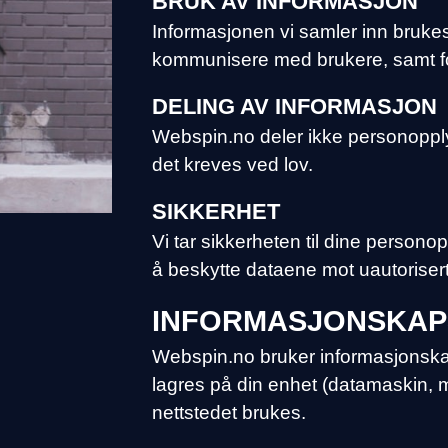
BRUK AV INFORMASJON
Informasjonen vi samler inn brukes 
kommunisere med brukere, samt fo
DELING AV INFORMASJON
Webspin.no deler ikke personopplys
det kreves ved lov.
SIKKERHET
Vi tar sikkerheten til dine persono
å beskytte dataene mot uautorisert 
INFORMASJONSKAPS
Webspin.no bruker informasjonskap
lagres på din enhet (datamaskin, m
nettstedet brukes.