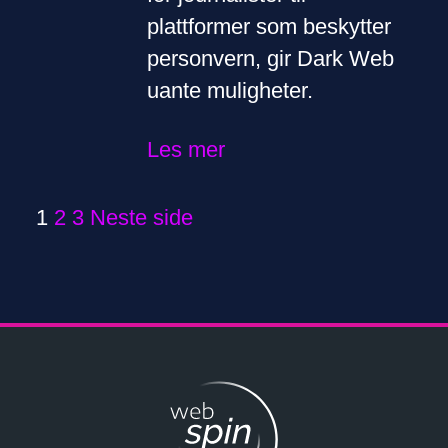
plattformer som beskytter
personvern, gir Dark Web
uante muligheter.
Les mer
Page
Page
Page
1
2
3
Neste side
S
I
D
E
P