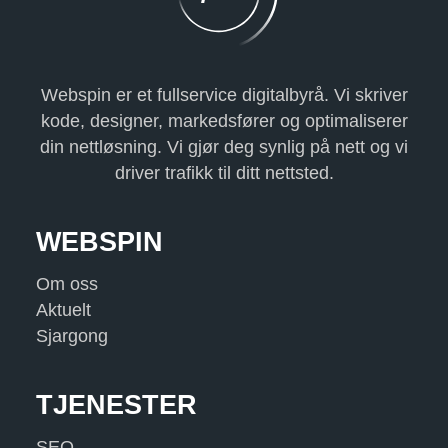
A
G
Webspin er et fullservice digitalbyrå. Vi skriver
I
kode, designer, markedsfører og optimaliserer
din nettløsning. Vi gjør deg synlig på nett og vi
N
driver trafikk til ditt nettsted.
E
WEBSPIN
R
Om oss
I
Aktuelt
Sjargong
N
G
TJENESTER
SEO