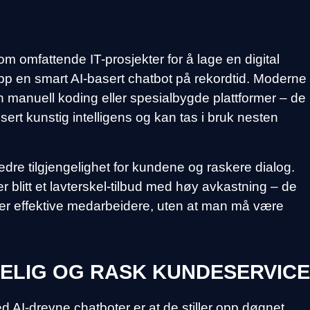
m omfattende IT-prosjekter for å lage en digital
pp en smart AI-basert chatbot på rekordtid. Moderne
n manuell koding eller spesialbygde plattformer – de
ert kunstig intelligens og kan tas i bruk nesten
bedre tilgjengelighet for kundene og raskere dialog.
 blitt et lavterskel-tilbud med høy avkastning – de
r effektive medarbeidere, uten at man må være
GELIG OG RASK KUNDESERVICE
d AI-drevne chatboter er at de stiller opp døgnet