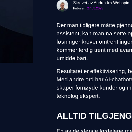
Skrevet av Audun fra Webspin
Publisert:
27.03.2025
Der man tidligere måtte gjenno
assistent, kan man nå sette o
løsninger krever omtrent inge
kommer ferdig trent med avans
umiddelbart.
Resultatet er effektivisering, 
Med andre ord har AI-chatboter
skaper fornøyde kunder og me
teknologiekspert.
ALLTID TILGJEN
En av de største fordelene me