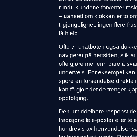
rundt. Kundene forventer rask
– uansett om klokken er to om
tilgjengelighet: ingen flere fr
få hjelp.
Ofte vil chatboten også dukke
navigerer på nettsiden, slik a
ofte gjøre mer enn bare å sv
underveis. For eksempel kan d
spore en forsendelse direkte 
kan få gjort det de trenger kj
oppfølging.
Den umiddelbare responstiden
tradisjonelle e-poster eller te
hundrevis av henvendelser sa