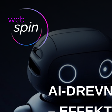
AI-DREV
– EFFEKT