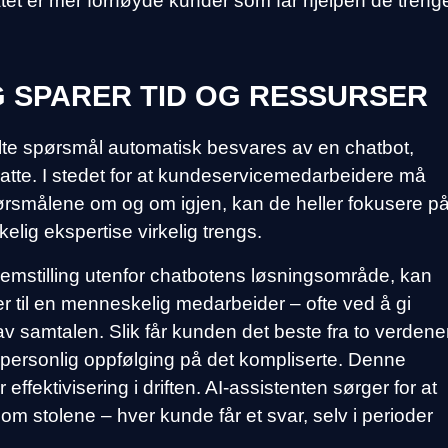
atet er mer fornøyde kunder som får hjelpen de trenge
 SPARER TID OG RESSURSER
ilte spørsmål automatisk besvares av en chatbot,
ansatte. I stedet for at kundeservicemedarbeidere må
rsmålene om og om igjen, kan de heller fokusere p
ig ekspertise virkelig trengs.
emstilling utenfor chatbotens løsningsområde, kan
 til en menneskelig medarbeider – ofte ved å gi
samtalen. Slik får kunden det beste fra to verdene
g personlig oppfølging på det kompliserte. Denne
effektivisering i driften. AI-assistenten sørger for at
om stolene – hver kunde får et svar, selv i perioder