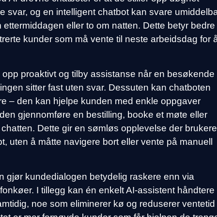
e svar, og en intelligent chatbot kan svare umiddelba
 ettermiddagen eller to om natten. Dette betyr bedre
ustrerte kunder som må vente til neste arbeidsdag for 
 opp proaktivt og tilby assistanse når en besøkende
t ingen sitter fast uten svar. Dessuten kan chatboten
are – den kan hjelpe kunden med enkle oppgaver
en gjennomføre en bestilling, booke et møte eller
i chatten. Dette gir en sømløs opplevelse der bruker
apt, uten å måtte navigere bort eller vente på manuell
 gjør kundedialogen betydelig raskere enn via
lefonkøer. I tillegg kan én enkelt AI-assistent håndtere
mtidig, noe som eliminerer kø og reduserer ventetid