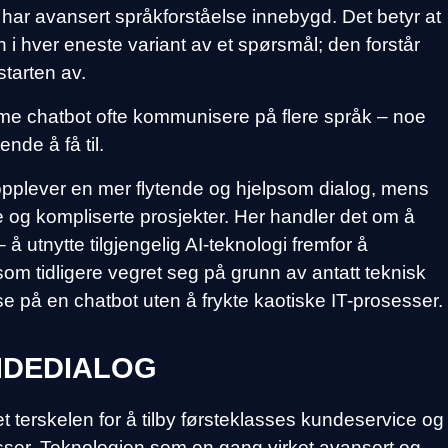
 har avansert språkforståelse innebygd. Det betyr at
 i hver eneste variant av et spørsmål; den forstår
starten av.
e chatbot ofte kommunisere på flere språk – noe
nde å få til.
n opplever en mer flytende og hjelpsom dialog, mens
 og kompliserte prosjekter. Her handler det om å
å utnytte tilgjengelig AI-teknologi fremfor å
 som tidligere vegret seg på grunn av antatt teknisk
se på en chatbot uten å frykte kaotiske IT-prosesser.
NDEDIALOG
t terskelen for å tilby førsteklasses kundeservice og
sser. Teknologien som en gang virket avansert og