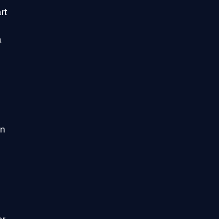
rt
å
en