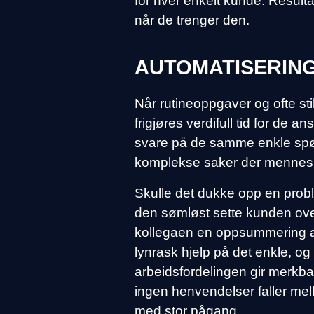
for hver enkelt kunde. Result
når de trenger den.
AUTOMATISERING
Når rutineoppgaver og ofte st
frigjøres verdifull tid for de 
svare på de samme enkle spø
komplekse saker der menneskel
Skulle det dukke opp en probl
den sømløst sette kunden over
kollegaen en oppsummering av 
lynrask hjelp på det enkle, o
arbeidsfordelingen gir merkbar 
ingen henvendelser faller mell
med stor pågang.