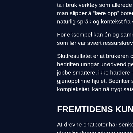
ta i bruk verktøy som allerede
man slipper å “lære opp” boten
naturlig språk og kontekst fra 
For eksempel kan én og samm
som før var svært ressurskreve
Sluttresultatet er at brukere
bedriften unngår unødvendige
jobbe smartere, ikke hardere – 
gjenoppfinne hjulet. Bedrifter
kompleksitet, kan nå trygt sat
FREMTIDENS KU
AI-drevne chatboter har senke
strømlinjeforme interne prose