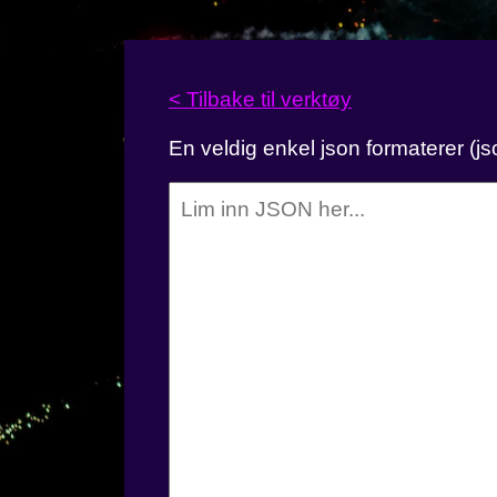
< Tilbake til verktøy
En veldig enkel json formaterer (jso