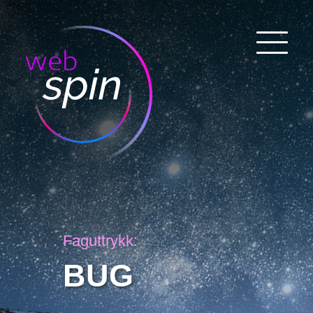
Faguttrykk:
BUG