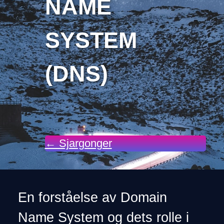
NAME
SYSTEM
(DNS)
← Sjargonger
En forståelse av Domain
Name System og dets rolle i