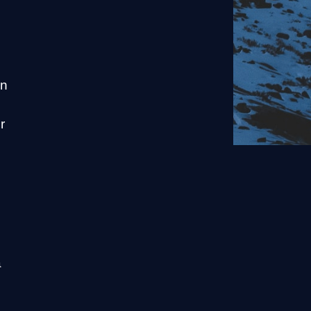
an
r
å