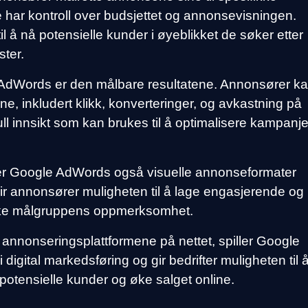
har kontroll over budsjettet og annonsevisningen.
til å nå potensielle kunder i øyeblikket de søker etter
ster.
AdWords er den målbare resultatene. Annonsører k
ne, inkludert klikk, konverteringer, og avkastning på
full innsikt som kan brukes til å optimalisere kampanje
tøtter Google AdWords også visuelle annonseformater
gir annonsører muligheten til å lage engasjerende og
rekke målgruppens oppmerksomhet.
nnonseringsplattformene på nettet, spiller Google
digital markedsføring og gir bedrifter muligheten til 
 potensielle kunder og øke salget online.