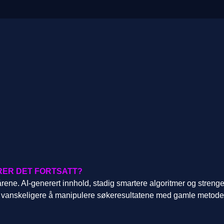
ERER DET FORTSATT?
årene. AI-generert innhold, stadig smartere algoritmer og streng
det vanskeligere å manipulere søkeresultatene med gamle metode