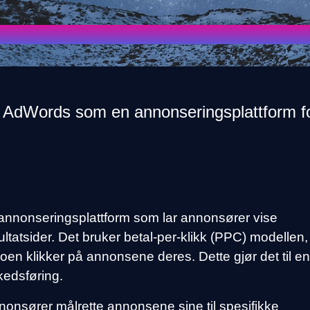
e AdWords som en annonseringsplattform f
nnonseringsplattform som lar annonsører vise
atsider. Det bruker betal-per-klikk (PPC) modellen,
oen klikker på annonsene deres. Dette gjør det til en
rkedsføring.
nsører målrette annonsene sine til spesifikke