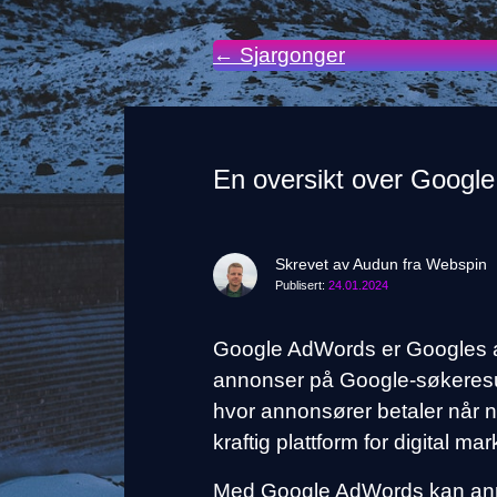
← Sjargonger
En oversikt over Googl
Skrevet av Audun fra Webspin
Publisert:
24.01.2024
Google AdWords er Googles a
annonser på Google-søkeresult
hvor annonsører betaler når n
kraftig plattform for digital ma
Med Google AdWords kan anno