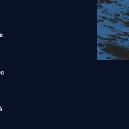
ic
og
å