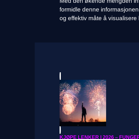
Med den økende mengden infor
formidle denne informasjonen 
og effektiv måte å visualiser
KJØPE LENKER I 2026 – FUNG