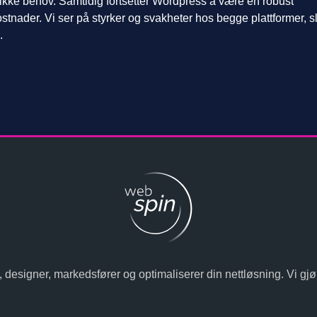
fikke behov. Samtidig fortsetter Wordpress å være en robust
ostnader. Vi ser på styrker og svakheter hos begge plattformer, sl
.
 designer, markedsfører og optimaliserer din nettløsning. Vi gjør de