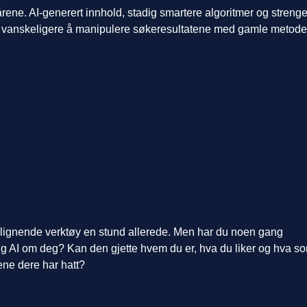
årene. AI-generert innhold, stadig smartere algoritmer og streng
det vanskeligere å manipulere søkeresultatene med gamle metode
 lignende verktøy en stund allerede. Men har du noen gang
lig AI om deg? Kan den gjette hvem du er, hva du liker og hva s
ene dere har hatt?