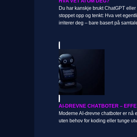
HVA VET AI OM DEG?
Du har kanskje brukt ChatGPT eller
stoppet opp og tenkt: Hva vet egent
irriterer deg – bare basert på samtal
AI-DREVNE CHATBOTER – EFF
Moderne AI-drevne chatboter er nå en
uten behov for koding eller tunge utv