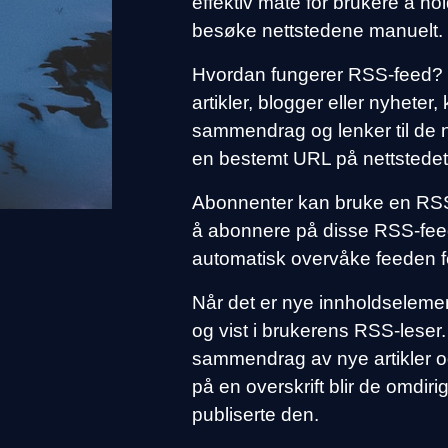
effektiv måte for brukere å hol
besøke nettstedene manuelt.
Hvordan fungerer RSS-feed? Nå
artikler, blogger eller nyhete
sammendrag og lenker til de 
en bestemt URL på nettstedet
Abonnenter kan bruke en RSS-l
å abonnere på disse RSS-feed
automatisk overvåke feeden f
Når det er nye innholdselement
og vist i brukerens RSS-leser. 
sammendrag av nye artikler og
på en overskrift blir de omdiri
publiserte den.