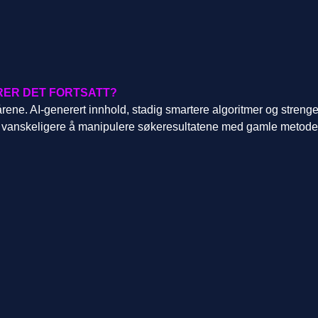
ERER DET FORTSATT?
årene. AI-generert innhold, stadig smartere algoritmer og streng
det vanskeligere å manipulere søkeresultatene med gamle metode