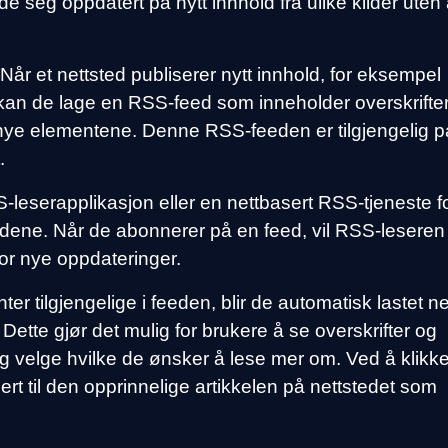
de seg oppdatert på nytt innhold fra ulike kilder uten
r et nettsted publiserer nytt innhold, for eksempel
r, kan de lage en RSS-feed som inneholder overskrifter
nye elementene. Denne RSS-feeden er tilgjengelig p
.
eserapplikasjon eller en nettbasert RSS-tjeneste f
ene. Når de abonnerer på en feed, vil RSS-leseren
or nye oppdateringer.
er tilgjengelige i feeden, blir de automatisk lastet n
Dette gjør det mulig for brukere å se overskrifter og
 velge hvilke de ønsker å lese mer om. Ved å klikk
gert til den opprinnelige artikkelen på nettstedet som