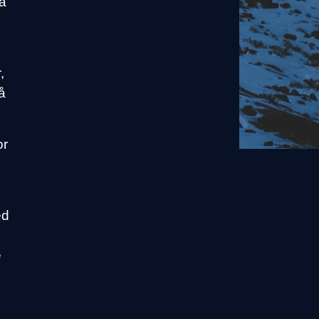
 å
,
å
or
ed
e