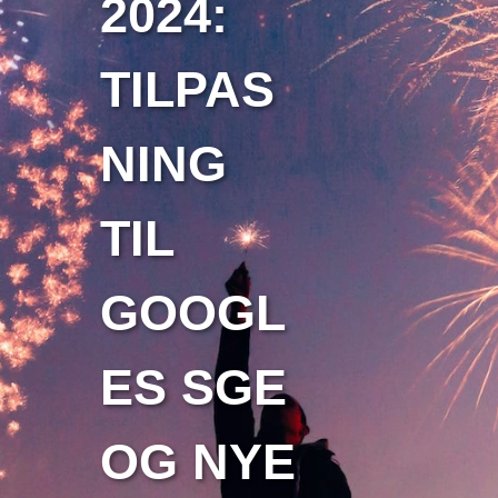
2024:
TILPAS
NING
TIL
GOOGL
ES SGE
OG NYE